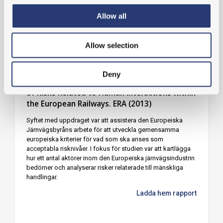
Ladda hem rapport
Allow all
Allow selection
RISKANALYS
Deny
Study on the Assessment and the Acceptance
of Risks Related to Human Interactions within
the European Railways. ERA (2013)
Syftet med uppdraget var att assistera den Europeiska
Järnvägsbyråns arbete för att utveckla gemensamma
europeiska kriterier för vad som ska anses som
acceptabla risknivåer. I fokus för studien var att kartlägga
hur ett antal aktörer inom den Europeiska järnvägsindustrin
bedömer och analyserar risker relaterade till mänskliga
handlingar.
Ladda hem rapport