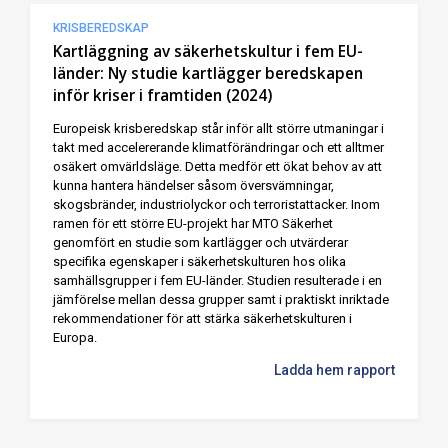
KRISBEREDSKAP
Kartläggning av säkerhetskultur i fem EU-
länder: Ny studie kartlägger beredskapen
inför kriser i framtiden (2024)
Europeisk krisberedskap står inför allt större utmaningar i
takt med accelererande klimatförändringar och ett alltmer
osäkert omvärldsläge. Detta medför ett ökat behov av att
kunna hantera händelser såsom översvämningar,
skogsbränder, industriolyckor och terroristattacker. Inom
ramen för ett större EU-projekt har MTO Säkerhet
genomfört en studie som kartlägger och utvärderar
specifika egenskaper i säkerhetskulturen hos olika
samhällsgrupper i fem EU-länder. Studien resulterade i en
jämförelse mellan dessa grupper samt i praktiskt inriktade
rekommendationer för att stärka säkerhetskulturen i
Europa.
Ladda hem rapport