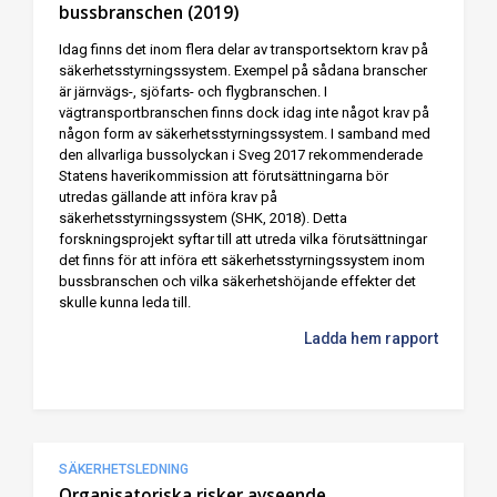
bussbranschen (2019)
Idag finns det inom flera delar av transportsektorn krav på
säkerhetsstyrningssystem. Exempel på sådana branscher
är järnvägs-, sjöfarts- och flygbranschen. I
vägtransportbranschen finns dock idag inte något krav på
någon form av säkerhetsstyrningssystem. I samband med
den allvarliga bussolyckan i Sveg 2017 rekommenderade
Statens haverikommission att förutsättningarna bör
utredas gällande att införa krav på
säkerhetsstyrningssystem (SHK, 2018). Detta
forskningsprojekt syftar till att utreda vilka förutsättningar
det finns för att införa ett säkerhetsstyrningssystem inom
bussbranschen och vilka säkerhetshöjande effekter det
skulle kunna leda till.
Ladda hem rapport
SÄKERHETSLEDNING
Organisatoriska risker avseende