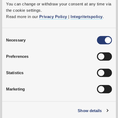
och användning. SSM (2017)
You can change or withdraw your consent at any time via 
Syftet med forskningsprojektet var att urskilja och
the cookie settings.
kartlägga vilken påverkan en hög grad av
Read more in our 
Privacy Policy 
| 
Integritetspolicy
.
instruktionsstyrning kan ha på kunskapsnivåer, beskriva hur
en eventuell kunskapsurlakning skulle kunna motverkas
samt att beskriva sätt/metoder för att hitta rätt nivåer av
instruktionsstyrning.
Consent
Necessary
Selection
Ladda hem rapport
Preferences
Statistics
SÄKERHETSKULTUR OCH SÄKERHETSLEDNING
Förutsättningar för att upprätthålla och
utveckla en välfungerande verksamhet kring
Marketing
erfarenhetsåterföring. SSM (2014)
Forskningsstudie som genomfördes på uppdrag av
Strålsäkerhetsmyndigheten som behandlade de svenska
Show details
kärnkraftverkens förutsättningar för lärande och
erfarenhetsåterföring.