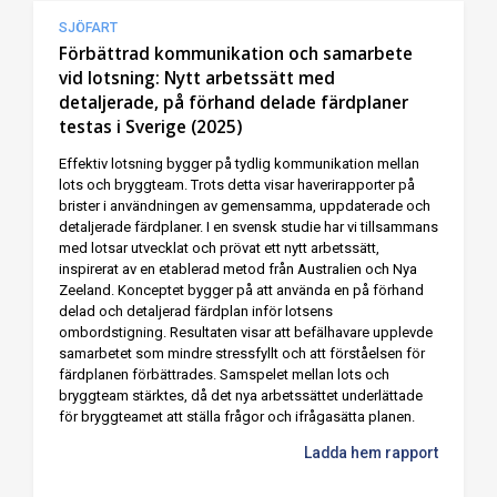
SJÖFART
Förbättrad kommunikation och samarbete
vid lotsning: Nytt arbetssätt med
detaljerade, på förhand delade färdplaner
testas i Sverige (2025)
Effektiv lotsning bygger på tydlig kommunikation mellan
lots och bryggteam. Trots detta visar haverirapporter på
brister i användningen av gemensamma, uppdaterade och
detaljerade färdplaner. I en svensk studie har vi tillsammans
med lotsar utvecklat och prövat ett nytt arbetssätt,
inspirerat av en etablerad metod från Australien och Nya
Zeeland. Konceptet bygger på att använda en på förhand
delad och detaljerad färdplan inför lotsens
ombordstigning. Resultaten visar att befälhavare upplevde
samarbetet som mindre stressfyllt och att förståelsen för
färdplanen förbättrades. Samspelet mellan lots och
bryggteam stärktes, då det nya arbetssättet underlättade
för bryggteamet att ställa frågor och ifrågasätta planen.
Ladda hem rapport