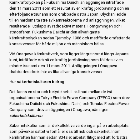
Kärnkraftolyckan på Fukushima Daiichi anläggningen inträffade
den 11 mars 2011 som ett resultat av en kraftig jordbävning och en
efterföljande tsunami som drabbade östra Japan. Olyckan ledde
till en härdsmälta i tre av kärnreaktorerna vid anläggningen, vilket
resulterade i utsläpp av radioaktivt material i omgivningen och i
atmosfären. Fukushima Daiichi är den allvarligaste
kärnkraftsolyckan sedan Tjernobyl 1986 och medförde omfattande
konsekvenser för både miljön och människors hälsa.
Vid Onagawa kärnkraftverk, som ligger längre norrut längs Japans
kust, inträffade också en kraftig jordbävning som följdes av en
mindre tsunami den 11 mars 2011. Anläggningen i Onagawa
drabbades dock inte av lika allvarliga konsekvenser.
Hur säkerhetskulturen bidrog
Det fanns en stor och betydelsefull skillnad mellan de två
organisationerna
Tokyo Electric Power Company
(TEPCO) som drev
Fukushima Daiichi och Fukushima Daini, och Tohuku Electric Power
Company som drev anläggningen i Onagawa, nämligen
säkerhetskulturen
.
Säkerhetskultur som är de kollektiva värderingar på en arbetsplats
som påverkar sättet vi förhåller oss till risk och säkerhet. Inom
kärnkraften har man sedan 80-talet arbetat flitigt med att förbättra