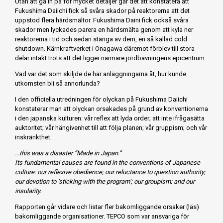
Utan att gå in på för mycket detaljer går det att konstatera att
Fukushima Daiichi fick så svåra skador på reaktorerna att det
uppstod flera härdsmältor. Fukushima Daini fick också svåra
skador men lyckades parera en härdsmälta genom att kyla ner
reaktorerna i tid och sedan stänga av dem, en så kallad cold
shutdown. Kärnkraftverket i Onagawa däremot förblev till stora
delar intakt trots att det ligger närmare jordbävningens epicentrum.
Vad var det som skiljde de här anläggningarna åt, hur kunde
utkomsten bli så annorlunda?
I den officiella utredningen för olyckan på Fukushima Daiichi
konstaterar man att olyckan orsakades på grund av konventionerna
i den japanska kulturen: vår reflex att lyda order; att inte ifrågasätta
auktoritet; vår hängivenhet till att följa planen; vår gruppism; och vår
inskränkthet.
...this was a disaster “Made in Japan.”
Its fundamental causes are found in the conventions of Japanese
culture: our reflexive obedience; our reluctance to question authority;
our devotion to ‘sticking with the program’; our groupism; and our
insularity.
Rapporten går vidare och listar fler bakomliggande orsaker (läs)
bakomliggande organisationer. TEPCO som var ansvariga för