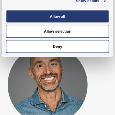
Show details
Stefan Mattsson
+46 (0)70 396 77 63
Allow all
stefan.mattsson@mto.se
Allow selection
Deny