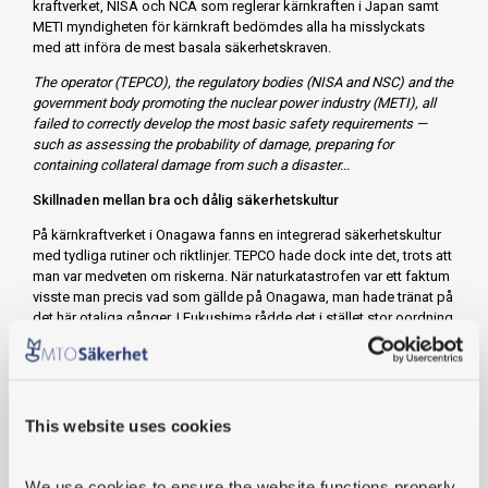
kraftverket, NISA och NCA som reglerar kärnkraften i Japan samt
METI myndigheten för kärnkraft bedömdes alla ha misslyckats
med att införa de mest basala säkerhetskraven.
The operator (TEPCO), the regulatory bodies (NISA and NSC) and the
government body promoting the nuclear power industry (METI), all
failed to correctly develop the most basic safety requirements —
such as assessing the probability of damage, preparing for
containing collateral damage from such a disaster...
Skillnaden mellan bra och dålig säkerhetskultur
På kärnkraftverket i Onagawa fanns en integrerad säkerhetskultur
med tydliga rutiner och riktlinjer. TEPCO hade dock inte det, trots att
man var medveten om riskerna. När naturkatastrofen var ett faktum
visste man precis vad som gällde på Onagawa, man hade tränat på
det här otaliga gånger. I Fukushima rådde det i stället stor oordning
på grund av bristen på information och rutiner.
En annan väsentlig skillnad mellan kärnkraftverken var att när
kärnkraftverket i Onagawa byggdes tog man hänsyn till riskerna för
en tsunami och omgav anläggningen med en 14,8 meter hög vall
This website uses cookies
som skulle skydda mot tsunamier, trots att konsensus på den tiden
var att 10 meter var tillräckligt. I planerna för Daiichi går det att läsa
mycket om hot från jordbävningar men endast ett fåtal
We use cookies
 to ensure the website functions properly 