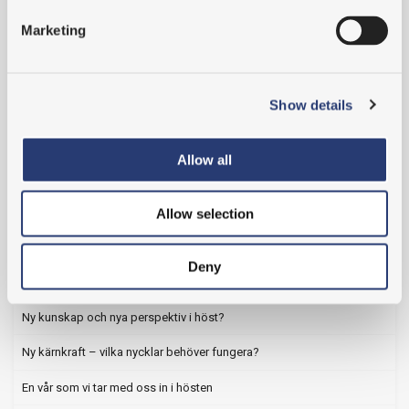
Marketing
Vi fortsätter gärna dialogen kring de nycklar som gör
Show details
skillnad – från tidiga skeden till genomförande.
Allow all
Kontakta oss
Allow selection
Deny
2026
Ny kunskap och nya perspektiv i höst?
Ny kärnkraft – vilka nycklar behöver fungera?
En vår som vi tar med oss in i hösten