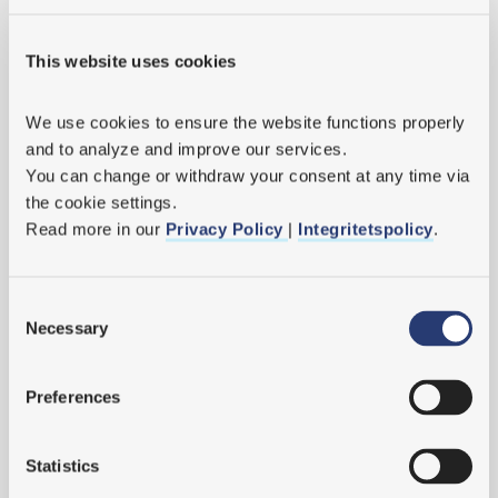
Vår roll handlar ofta om att bidra i de här frågorna tidigt – där
riktning sätts och förutsättningar skapas. Det är också där små
This website uses cookies
skillnader kan göra stor skillnad längre fram.
We use cookies
 to ensure the website functions properly 
and to analyze and improve our services.
You can change or withdraw your consent at any time via 
the cookie settings.
Liknande utmaningar i andra verksamheter
Read more in our 
Privacy Policy 
| 
Integritetspolicy
.
Även om exemplen här utgår från kärnkraft är frågorna inte unika.
Att få nya system, arbetssätt och organisationer att fungera
tillsammans är en återkommande utmaning i många
Consent
säkerhetskritiska verksamheter.
Necessary
Selection
Preferences
Statistics